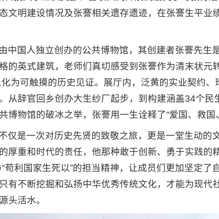
态文明建设情况及张謇相关遗存遗迹，在张謇生平业
由中国人独立创办的公共博物馆，其创建者张謇先生
格的英式建筑，老师们真切感受到张謇作为清末状元
念具象化为可触摸的历史见证。展厅内，泛黄的实业契约
。从辞官回乡创办大生纱厂起步，到构建涵盖34个民生
共博物馆的破冰之举，张謇用一生诠释了“爱国、救国
不仅是一次对历史先贤的致敬之旅，更是一堂生动的
的厚重和时代的责任，他那种敢于创新、勇于实践的精
与“苟利国家生死以”的担当精神，让成员们更加坚定了
只有不断挖掘和弘扬中华优秀传统文化，才能为现代
源头活水。